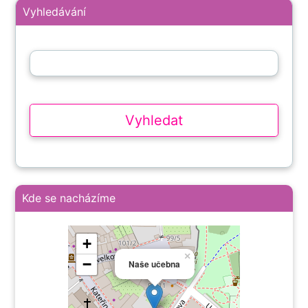
Vyhledávání
Kde se nacházíme
+
×
−
Naše učebna