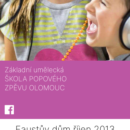
Základní umělecká
ŠKOLA POPOVÉHO
ZPĚVU OLOMOUC
Faustův dům říjen 2013