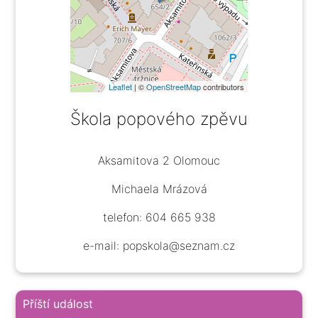
Leaflet
| ©
OpenStreetMap
contributors
Škola popového zpěvu
Aksamitova 2 Olomouc
Michaela Mrázová
telefon: 604 665 938
e-mail: popskola@seznam.cz
Příští událost