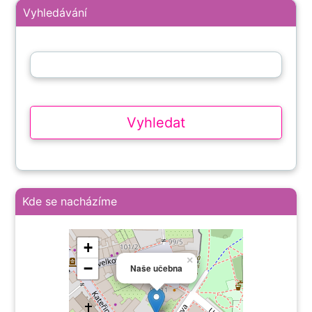
Vyhledávání
Kde se nacházíme
+
×
−
Naše učebna