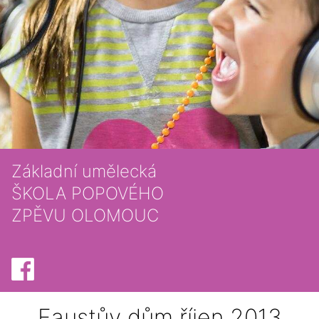
Základní umělecká
ŠKOLA POPOVÉHO
ZPĚVU OLOMOUC
Faustův dům říjen 2013