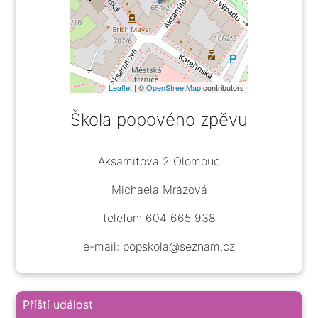
Leaflet
| ©
OpenStreetMap
contributors
Škola popového zpěvu
Aksamitova 2 Olomouc
Michaela Mrázová
telefon: 604 665 938
e-mail: popskola@seznam.cz
Příští událost