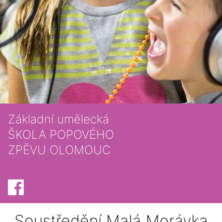
Základní umělecká
ŠKOLA POPOVÉHO
ZPĚVU OLOMOUC
Soustředění Malá Morávka