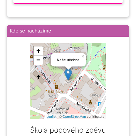
Kde se nacházíme
+
×
−
Naše učebna
Leaflet
| ©
OpenStreetMap
contributors
Škola popového zpěvu