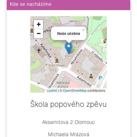
Kde se nacházíme
+
×
−
Naše učebna
Leaflet
| ©
OpenStreetMap
contributors
Škola popového zpěvu
Aksamitova 2 Olomouc
Michaela Mrázová