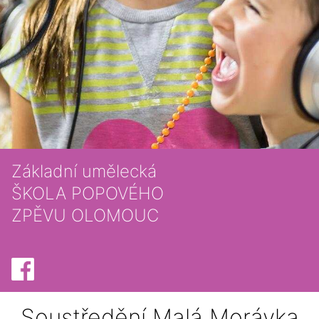
Základní umělecká
ŠKOLA POPOVÉHO
ZPĚVU OLOMOUC
Soustředění Malá Morávka