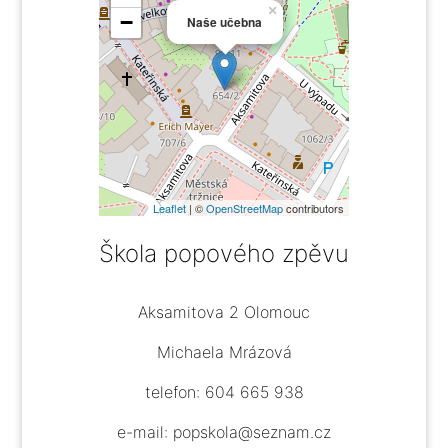
×
−
Naše učebna
Leaflet
| ©
OpenStreetMap
contributors
Škola popového zpěvu
Aksamitova 2 Olomouc
Michaela Mrázová
telefon: 604 665 938
e-mail: popskola@seznam.cz