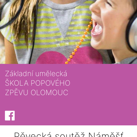
Základní umělecká
ŠKOLA POPOVÉHO
ZPĚVU OLOMOUC
Pěvecká soutěž Náměšť