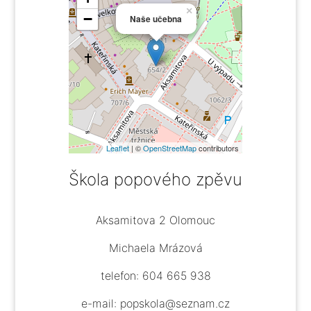
×
−
Naše učebna
Leaflet
| ©
OpenStreetMap
contributors
Škola popového zpěvu
Aksamitova 2 Olomouc
Michaela Mrázová
telefon: 604 665 938
e-mail: popskola@seznam.cz