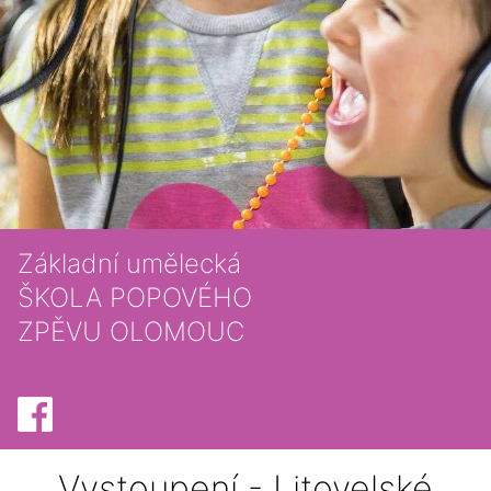
Základní umělecká
ŠKOLA POPOVÉHO
ZPĚVU OLOMOUC
Vystoupení - Litovelské