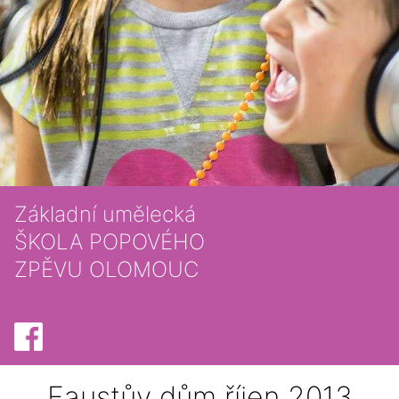
Základní umělecká
ŠKOLA POPOVÉHO
ZPĚVU OLOMOUC
Faustův dům říjen 2013