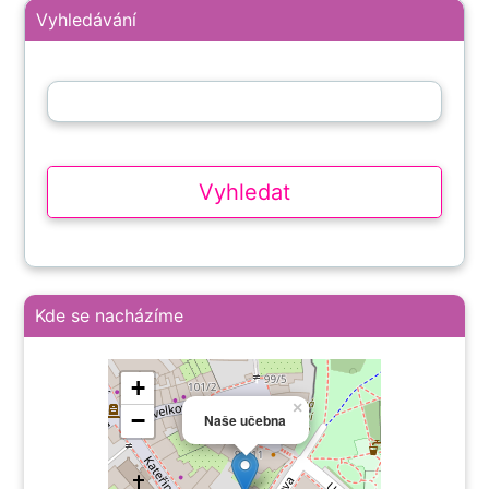
Vyhledávání
Kde se nacházíme
+
×
−
Naše učebna