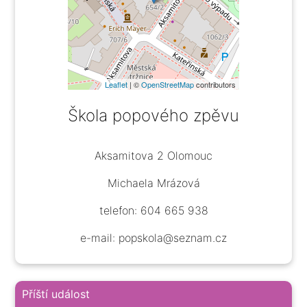
Leaflet
| ©
OpenStreetMap
contributors
Škola popového zpěvu
Aksamitova 2 Olomouc
Michaela Mrázová
telefon: 604 665 938
e-mail: popskola@seznam.cz
Příští událost