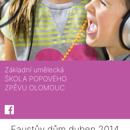
Základní umělecká
ŠKOLA POPOVÉHO
ZPĚVU OLOMOUC
Faustův dům duben 2014