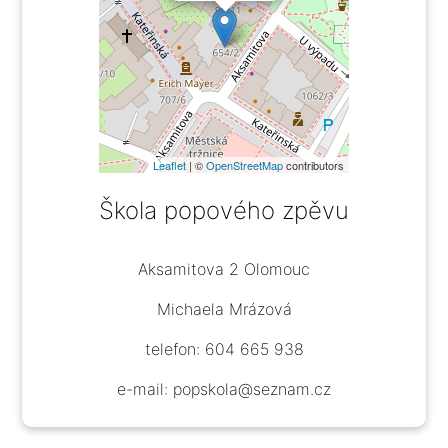
Leaflet
| ©
OpenStreetMap
contributors
Škola popového zpěvu
Aksamitova 2 Olomouc
Michaela Mrázová
telefon: 604 665 938
e-mail: popskola@seznam.cz