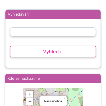
Vyhledávání
Kde se nacházíme
+
×
−
Naše učebna