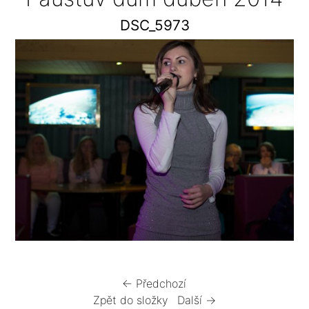
DSC_5973
← Předchozí
Zpět do složky
Další →