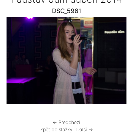
DSC_5961
← Předchozí
Zpět do složky
Další →