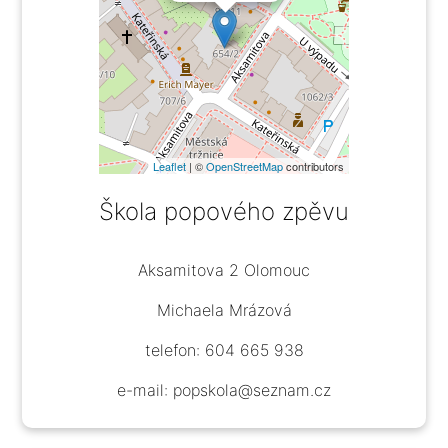
Leaflet
| ©
OpenStreetMap
contributors
Škola popového zpěvu
Aksamitova 2 Olomouc
Michaela Mrázová
telefon: 604 665 938
e-mail: popskola@seznam.cz