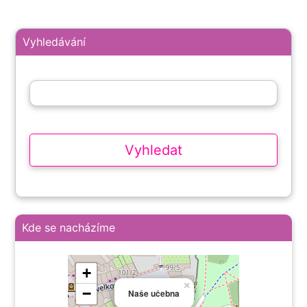
Vyhledávání
Kde se nacházíme
+
×
−
Naše učebna