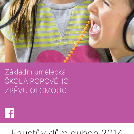
Základní umělecká
ŠKOLA POPOVÉHO
ZPĚVU OLOMOUC
Faustův dům duben 2014