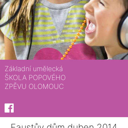
Základní umělecká
ŠKOLA POPOVÉHO
ZPĚVU OLOMOUC
Faustův dům duben 2014