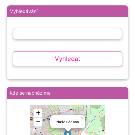
Vyhledávání
Kde se nacházíme
+
×
−
Naše učebna