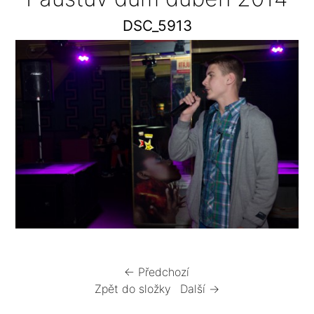
DSC_5913
← Předchozí
Zpět do složky
Další →