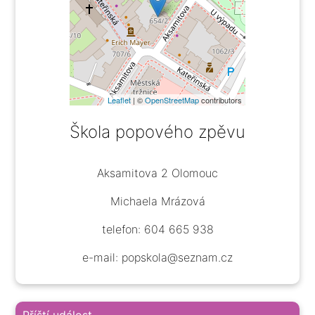
Leaflet
| ©
OpenStreetMap
contributors
Škola popového zpěvu
Aksamitova 2 Olomouc
Michaela Mrázová
telefon: 604 665 938
e-mail: popskola@seznam.cz
Příští událost