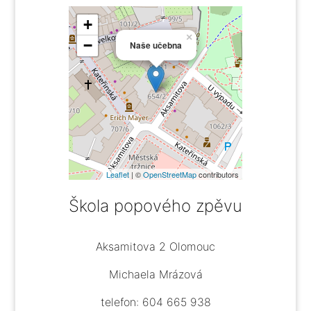
+
×
−
Naše učebna
Leaflet
| ©
OpenStreetMap
contributors
Škola popového zpěvu
Aksamitova 2 Olomouc
Michaela Mrázová
telefon: 604 665 938