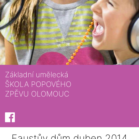
Základní umělecká
ŠKOLA POPOVÉHO
ZPĚVU OLOMOUC
Faustův dům duben 2014